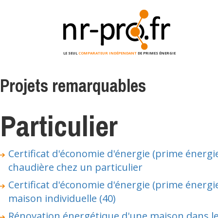
Accueil
>
Projets remarquables
> Particulier
LE SEUL
COMPARATEUR INDÉPENDANT
DE PRIMES ÉNERGIE
Projets remarquables
Particulier
Certificat d'économie d'énergie (prime énerg
chaudière chez un particulier
Certificat d'économie d'énergie (prime énergi
maison individuelle (40)
Rénovation énergétique d'une maison dans le