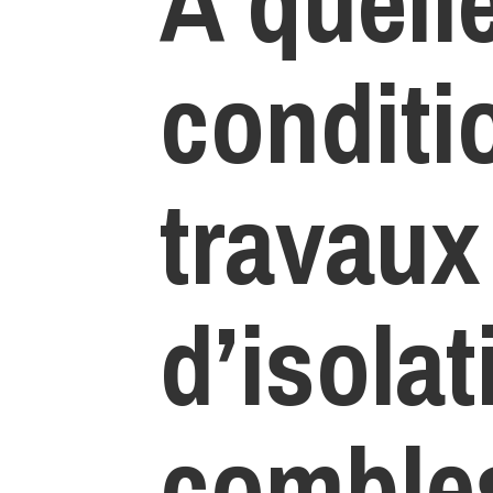
A quell
conditi
travaux
d’isolat
combles