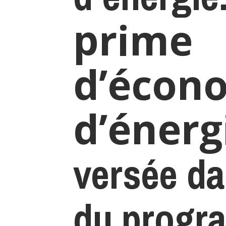
prime
d’écon
d’énerg
versée da
du prog