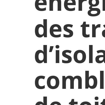
énerg
des t
d’isol
combl