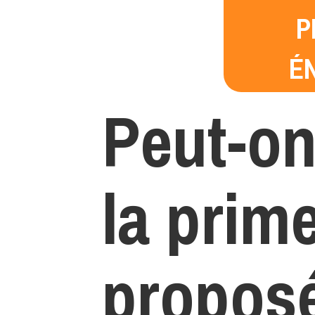
P
É
Peut-on
la prim
proposé