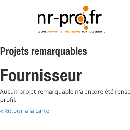
Accueil
>
Projets remarquables
> Fournisseur
LE SEUL
COMPARATEUR INDÉPENDANT
DE PRIMES ÉNERGIE
Projets remarquables
Fournisseur
Aucun projet remarquable n'a encore été rense
profil.
« Retour à la carte